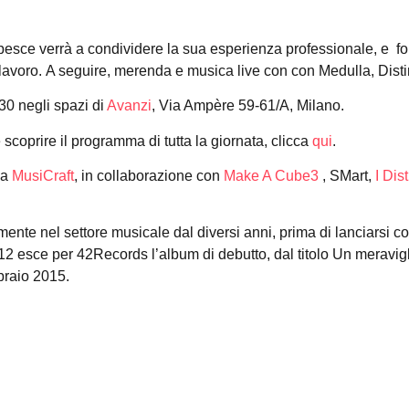
esce verrà a condividere la sua esperienza professionale, e forn
 lavoro. A seguire, merenda e musica live con con Medulla, Dist
0 negli spazi di
Avanzi
, Via Ampère 59-61/A, Milano.
 e scoprire il programma di tutta la giornata, clicca
qui
.
da
MusiCraft
, in collaborazione con
Make A Cube3
, SMart,
I Dist
ente nel settore musicale dal diversi anni, prima di lanciarsi c
012 esce per 42Records l’album di debutto, dal titolo Un meravig
raio 2015.