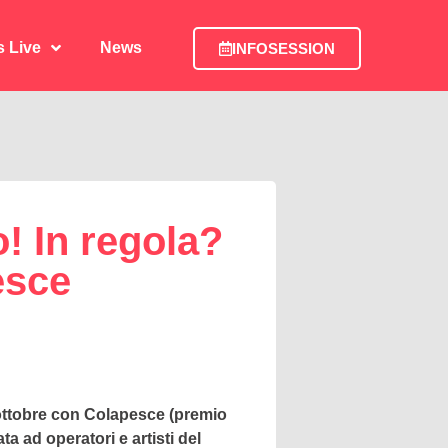
is Live
News
INFOSESSION
is Live
News
INFOSESSION
! In regola?
esce
 ottobre con Colapesce (premio
 ad operatori e artisti del