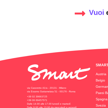
Vuoi
SMART
Austria
Belgio
German
via Casoretto 41/a - 20131 - Milano
via Erasmo Gattamelata 51 - 00176 - Roma
Paesi B
+39 02 39663725
Spagna
+39 06 69457571
Dalle 14.00 alle 17.00 lunedì e martedì
Svezia
Dalle 9.00 alle 13.00 da mercoledì a venerdì