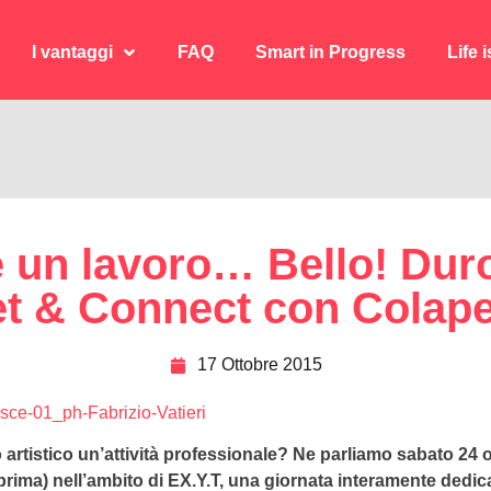
I vantaggi
FAQ
Smart in Progress
Life 
I vantaggi
FAQ
Smart in Progress
Life 
 un lavoro… Bello! Duro
t & Connect con Colap
17 Ottobre 2015
artistico un’attività professionale? Ne parliamo sabato 24
ma) nell’ambito di EX.Y.T, una giornata interamente dedicata