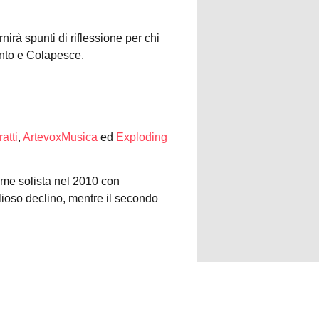
irà spunti di riflessione per chi
into e Colapesce.
ratti
,
ArtevoxMusica
ed
Exploding
ome solista nel 2010 con
lioso declino, mentre il secondo