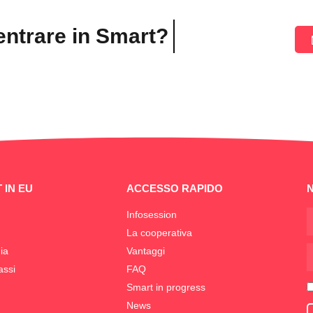
entrare in Smart?
 IN EU
ACCESSO RAPIDO
Infosession
La cooperativa
ia
Vantaggi
assi
FAQ
Smart in progress
News