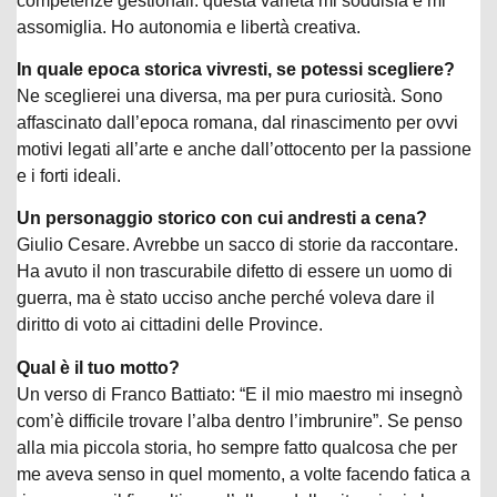
competenze gestionali: questa varietà mi soddisfa e mi
assomiglia. Ho autonomia e libertà creativa.
In quale epoca storica vivresti, se potessi scegliere?
Ne sceglierei una diversa, ma per pura curiosità. Sono
affascinato dall’epoca romana, dal rinascimento per ovvi
motivi legati all’arte e anche dall’ottocento per la passione
e i forti ideali.
Un personaggio storico con cui andresti a cena?
Giulio Cesare. Avrebbe un sacco di storie da raccontare.
Ha avuto il non trascurabile difetto di essere un uomo di
guerra, ma è stato ucciso anche perché voleva dare il
diritto di voto ai cittadini delle Province.
Qual è il tuo motto?
Un verso di Franco Battiato: “E il mio maestro mi insegnò
com’è difficile trovare l’alba dentro l’imbrunire”. Se penso
alla mia piccola storia, ho sempre fatto qualcosa che per
me aveva senso in quel momento, a volte facendo fatica a