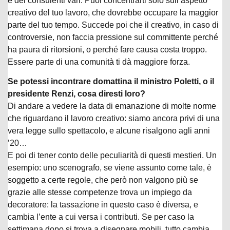
e dei consulenti vari. Puoi concentrarti solo sull’aspetto
creativo del tuo lavoro, che dovrebbe occupare la maggior
parte del tuo tempo. Succede poi che il creativo, in caso di
controversie, non faccia pressione sul committente perché
ha paura di ritorsioni, o perché fare causa costa troppo.
Essere parte di una comunità ti dà maggiore forza.
Se potessi incontrare domattina il ministro Poletti, o il
presidente Renzi, cosa diresti loro?
Di andare a vedere la data di emanazione di molte norme
che riguardano il lavoro creativo: siamo ancora privi di una
vera legge sullo spettacolo, e alcune risalgono agli anni
’20…
E poi di tener conto delle peculiarità di questi mestieri. Un
esempio: uno scenografo, se viene assunto come tale, è
soggetto a certe regole, che però non valgono più se
grazie alle stesse competenze trova un impiego da
decoratore: la tassazione in questo caso è diversa, e
cambia l’ente a cui versa i contributi. Se per caso la
settimana dopo si trova a disegnare mobili, tutto cambia