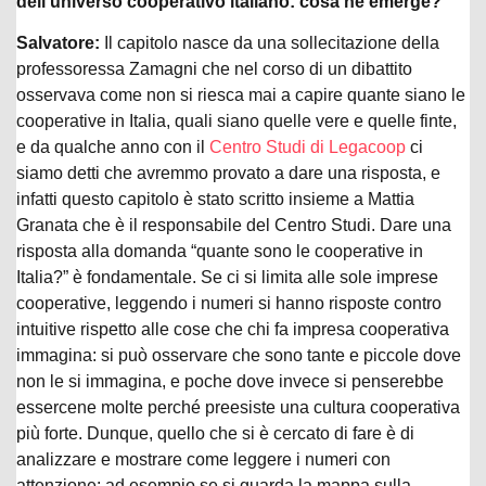
dell’universo cooperativo italiano: cosa ne emerge?
Salvatore:
Il capitolo nasce da una sollecitazione della
professoressa Zamagni che nel corso di un dibattito
osservava come non si riesca mai a capire quante siano le
cooperative in Italia, quali siano quelle vere e quelle finte,
e da qualche anno con il
Centro Studi di Legacoop
ci
siamo detti che avremmo provato a dare una risposta, e
infatti questo capitolo è stato scritto insieme a Mattia
Granata che è il responsabile del Centro Studi. Dare una
risposta alla domanda “quante sono le cooperative in
Italia?” è fondamentale. Se ci si limita alle sole imprese
cooperative, leggendo i numeri si hanno risposte contro
intuitive rispetto alle cose che chi fa impresa cooperativa
immagina: si può osservare che sono tante e piccole dove
non le si immagina, e poche dove invece si penserebbe
essercene molte perché preesiste una cultura cooperativa
più forte. Dunque, quello che si è cercato di fare è di
analizzare e mostrare come leggere i numeri con
attenzione: ad esempio se si guarda la mappa sulla