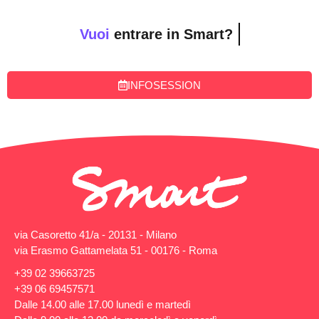
Vuoi
entrare in Smart?
INFOSESSION
via Casoretto 41/a - 20131 - Milano
via Erasmo Gattamelata 51 - 00176 - Roma
+39 02 39663725
+39 06 69457571
Dalle 14.00 alle 17.00 lunedì e martedì