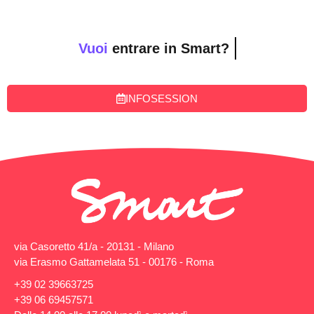
Vuoi
entrare in Smart?
INFOSESSION
via Casoretto 41/a - 20131 - Milano
via Erasmo Gattamelata 51 - 00176 - Roma
+39 02 39663725
+39 06 69457571