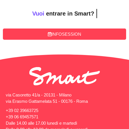
Vuoi
entrare in Smart?
INFOSESSION
via Casoretto 41/a - 20131 - Milano
via Erasmo Gattamelata 51 - 00176 - Roma
+39 02 39663725
+39 06 69457571
Dalle 14.00 alle 17.00 lunedì e martedì